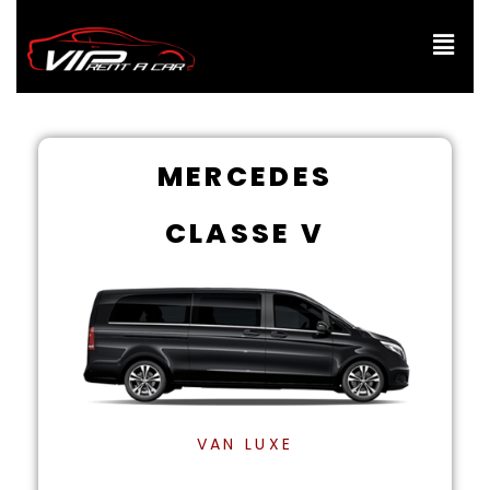
Aller
au
contenu
MERCEDES
CLASSE V
VAN LUXE