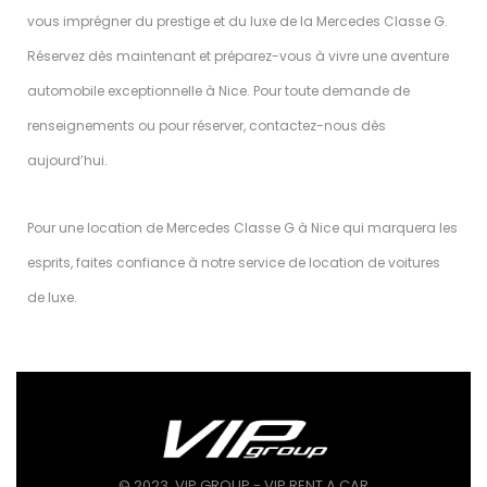
vous imprégner du prestige et du luxe de la Mercedes Classe G.
Réservez dès maintenant et préparez-vous à vivre une aventure
automobile exceptionnelle à Nice. Pour toute demande de
renseignements ou pour réserver, contactez-nous dès
aujourd’hui.
Pour une location de Mercedes Classe G à Nice qui marquera les
esprits, faites confiance à notre service de location de voitures
de luxe.
© 2023, VIP GROUP - VIP RENT A CAR