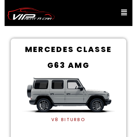
Aller
au
contenu
MERCEDES CLASSE
G63 AMG
V8 BITURBO