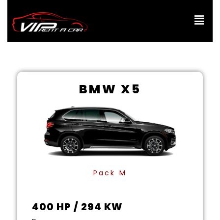
Aller
au
contenu
BMW X5
Pack M
400 HP / 294 KW